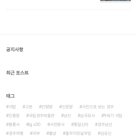
지게 파내고 그 안에 얕게 돋을새김 되어 있다. 눈을
남산쪽은 경사가 완만하고 긴 편이다. 동남산과 서남
가늘게 뜨고 있는 얼굴은 풍만한 편으로 보는 방향에
산에는 각각 16개의 계곡이 있고, 남쪽의 2개와 합하
따라 얼굴 모습이 달라 보인다. 불상의 두 손은 옷자
여 모두 34개의 계곡이 있다. 현재까지 발견된 유..
락이 덮고 있어 그 모양을 알 수 없다. 불상의 앞쪽으
로 경주 배반들이 넓게 펼쳐져 있으며, 선덕여왕이 잠
들어 있는 낭산과 그 앞쪽의 사천왕사터와 망덕사터
가 한 눈에 보인다. 이 불상은 통일신라 후기의 작품
으로 보고 있다.
공지사항
최근 포스트
태그
석탑
고분
진평왕
신문왕
사진으로 보는 경주
진흥왕
국립경주박물관
낭산
삼국유사
9세기 석탑
황룡사
lg v30
사천왕사
통일신라
경주남산
경주여행
귀부
불상
돌무지덧널무덤
김유신