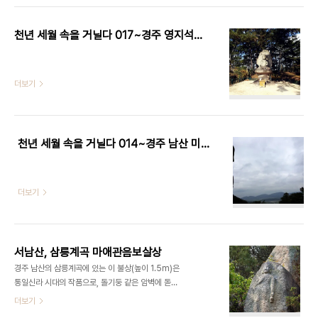
상으로 지옥도, 아귀도, 축생도의 세 곳이다)가 뚜렷
있다.
히 새겨져 있다. 불상의 손 모양을 보면 오른손을 ..
천년 세월 속을 거닐다 017~경주 영지석불좌상
더보기
천년 세월 속을 거닐다 014~경주 남산 미륵곡 석조여래좌상
더보기
서남산, 삼릉계곡 마애관음보살상
경주 남산의 삼릉계곡에 있는 이 불상(높이 1.5m)은
통일신라 시대의 작품으로, 돌기둥 같은 암벽에 돋을
새김으로 조각되어 있다. 불상이 조각되어 있는 바위
더보기
면 전체를 광배(부처님의 몸에서 나오는 빛을 형상화