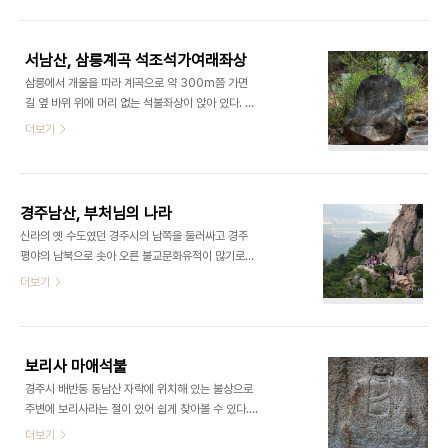
한 것으로 머리에서 나오는 빛을 두광, 몸에서 나오는
빛을 표현한 것을 신광이라고 함)로 삼고, 연꽃무늬
대좌 위에 서 있는 관음보살(세상의 모든 불행과 고
서남산, 삼릉계곡 석조석가여래좌상
통으로부터 사람들을 지켜주고 세상을 구하는 보살,
삼릉에서 개울을 따라 계곡으로 약 300m쯤 가면
관세음보살 또는 관자재보살이라고도 함)상이다. 이
길 옆 바위 위에 머리 없는 석불좌상이 앉아 있다. 이
불상의 머리에는 보관(보석으로 화려하게 꾸민 모자)
불상의 높이는 1.6m이고 양 무릎 너비가 1.56m되
더보기
을 쓰고 있으며, 부드러운 미소를 띤 얼굴은 부처의
는 큰 좌불이다. 이 불상은 1964년 등산객에 의해
자비스러움이 잘 표현되어 있다. 오른손은 들어서 가
발견되어 현재의 위치로 옮겨 놓았는데 원래의 위치
슴에 대고, 아래쪽으로 내린 왼손에는 보병(꽃병이나
는 이곳에서 멀지 않은 것으로 보인다. 불상의 머리는
물병을 아름답게 이르는 말로 정병이라고도 한다..
없어졌으나 목에는 삼도(악인이 죽어서 가는 세 가지
경주남산, 부처님의 나라
의 괴로운 세계 즉 지옥도, 축생도, 아귀도이다)가 뚜
신라의 옛 수도였던 경주시의 남쪽을 둘러싸고 경주
렷하게 남아 있고, 매우 정교하게 조각된 법의(승려
평야의 남북으로 솟아 오른 불교문화유적이 많기로
가 입는 가사나 장삼 따위의 옷)에는 옷을 묶는 매듭
유명한 산이다. 경주평야의 주위에는 서쪽에 선도산,
더보기
과 함께 옷주름들이 생생하게 남아 있다. 불상의 뒷면
동쪽에 낭산과 명활산, 북쪽에 금강산 등 많은 산들이
에도 옷자락이 표현되어 잇다. 무릎의 양쪽이 모두 떨
성벽처럼 둘러서 있는데 그 중에 남쪽으로 높게 솟은
어져 나가 불상의 수인(모든 불보살과 제천선신의 깨
산이 남산이다. 북쪽의 금오산과 남쪽의 고위산 두 봉
달음의 내용이나 활동을 상징적으로 나타..
우리 사이를 잇는 산들과 계곡 전체를 아울러 남산이
보리사 마애석불
라고 한다. 제일 높은 봉우리인 금오봉의 높이는
경주시 배반동 동남산 자락에 위치해 있는 불상으로
468m이고, 남북의 길이는 약 8㎞, 동서의 너비는
주변에 보리사라는 절이 있어 쉽게 찾아볼 수 있다.
약 4㎞이다. 남산의 지세는 크게 동남산과 서남산
불상의 높이는 1.1m정도이다. 바위면 안쪽으로 경사
더보기
으로 나뉜다. 동남산 쪽은 가파르고 짧은 반면에, 서