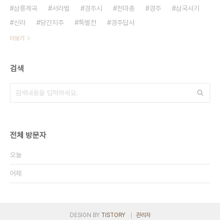
삼릉계곡
서라벌
경주시
천마총
경주
삼국사기
신라
당간지주
특별전
경주답사
더보기
검색
전체 방문자
오늘
어제
DESIGN BY
TISTORY
관리자