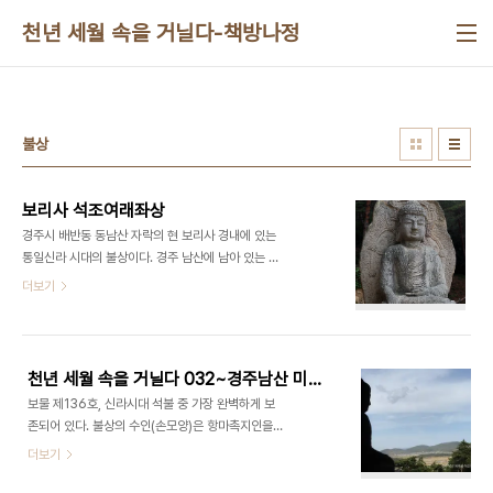
본문 바로가기
천년 세월 속을 거닐다-책방나정
불상
보리사 석조여래좌상
경주시 배반동 동남산 자락의 현 보리사 경내에 있는
통일신라 시대의 불상이다. 경주 남산에 남아 있는 많
은 불상들 가운데 대좌(불상을 올려 놓는 자리)와 광
더보기
배(부처님의 몸에서 비춰 나오는 빛을 표현한 조각
물)를 모두 갖추고 있는 불상으로, 대좌를 포함한 전
체 높이는 4.36m이다. 특이하게 이 불상의 광배 뒷
면에는 세상의 모든 질병으로부터 사람들을 구한다
천년 세월 속을 거닐다 032~경주남산 미륵곡 석조여래좌상
는 약사여래불이 가는 선으로 조각되어 있다. 이 불상
보물 제136호, 신라시대 석불 중 가장 완벽하게 보
의 머리는 나발(작은 소라모양의 머리칼)의 머리칼
존되어 있다. 불상의 수인(손모양)은 항마촉지인을
위로 육계(상투모양의 머리)가 불룩하게 솟아 있으며
하고 있다. 광배 안쪽에는 작은 불상과 보상화 덩쿨무
더보기
얼굴에는 부드러운 미소를 머금고 있다. 목에는 삼도
늬가 정교하게 조각되어 있다. 광배 뒷면에는 인간을
(불교에서 악한 일을 저지른 사람이 죽어서 가는 세
모든 질병으로 부터 구한다는 약사여래불이 새겨져